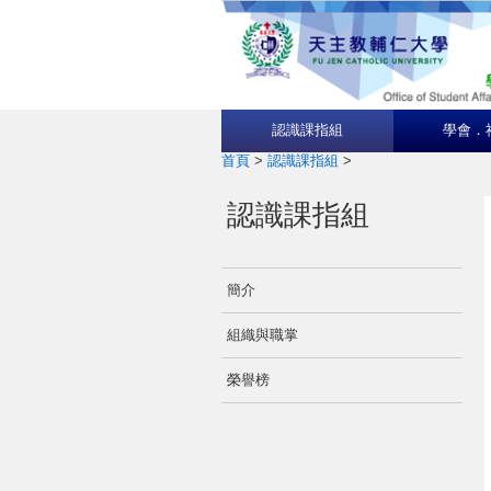
認識課指組
學會．
首頁
>
認識課指組
>
認識課指組
簡介
組織與職掌
榮譽榜