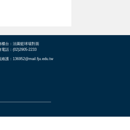
務櫃台：法園籃球場對面
電話：(02)2905-2233
維護：136952@mail.fju.edu.tw