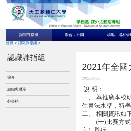
認識課指組
學會．社團
場地、器材借
首頁
>
認識課指組
>
認識課指組
2021年全
簡介
2021-10-26
說 明：
組織與職掌
一、 為推廣本校
榮譽榜
生書法水準，特舉
二、 相關資訊如
(一)比賽方式：
六）舉行。