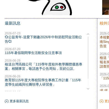
最新訊息
校外
2026-07-23
2026-
💞公益青年-送愛下鄉趣2026年中秋節慰問金活動公
本校
告💞
南S
告並
2026-07-20
115年暑假期間學生活動安全注意事項
2026-
檢送
2026-06-29
報名
檢送台灣高鐵公司「115學年度校外教學團體優惠專
請查
案」相關事宜，敬請惠予公告周知，至紉公誼。
2026-
2026-06-26
「1
教育部115年度大專校院學生事務工作計畫「115年
度學生組織與社團領導人研習會」
2026-
📣 
2026-06-12
益工
「2026銀領新食尚 銀養創新料理競賽」
更多最新訊息
更
2026-
「傳